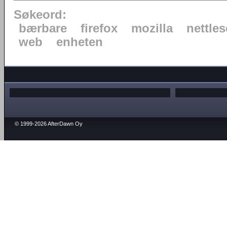
Søkeord:
bærbare
firefox
mozilla
nettles
web
enheten
© 1999-2026 AfterDawn Oy