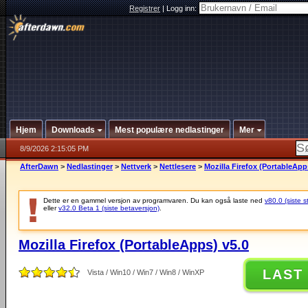
Registrer
|
Logg inn:
Hjem
Downloads
Mest populære nedlastinger
Mer
8/9/2026 2:15:05 PM
AfterDawn
>
Nedlastinger
>
Nettverk
>
Nettlesere
>
Mozilla Firefox (PortableApp
Dette er en gammel versjon av programvaren. Du kan også laste ned
v80.0 (siste s
eller
v32.0 Beta 1 (siste betaversjon)
.
Mozilla Firefox (PortableApps) v5.0
LAST
Vista / Win10 / Win7 / Win8 / WinXP