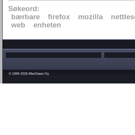
Søkeord:
bærbare
firefox
mozilla
nettles
web
enheten
© 1999-2026 AfterDawn Oy