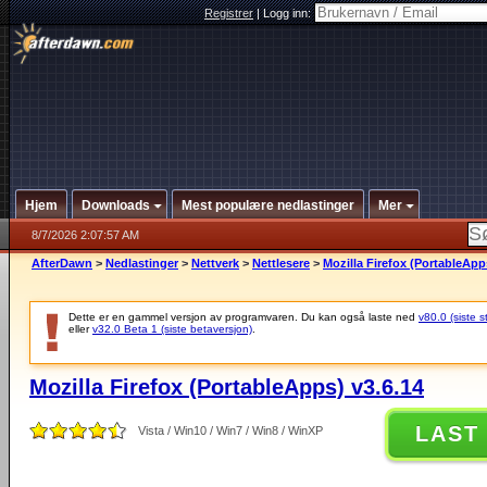
Registrer
|
Logg inn:
Hjem
Downloads
Mest populære nedlastinger
Mer
8/7/2026 2:07:57 AM
AfterDawn
>
Nedlastinger
>
Nettverk
>
Nettlesere
>
Mozilla Firefox (PortableApp
Dette er en gammel versjon av programvaren. Du kan også laste ned
v80.0 (siste s
eller
v32.0 Beta 1 (siste betaversjon)
.
Mozilla Firefox (PortableApps) v3.6.14
LAST
Vista / Win10 / Win7 / Win8 / WinXP