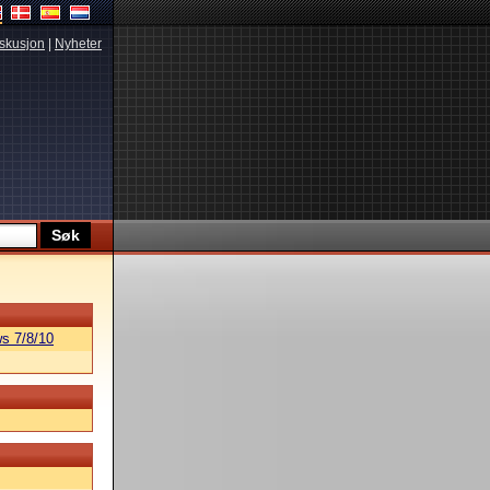
skusjon
|
Nyheter
s 7/8/10