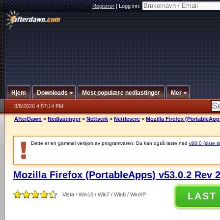
Registrer
|
Logg inn:
Hjem
Downloads
Mest populære nedlastinger
Mer
8/8/2026 4:57:14 PM
AfterDawn
>
Nedlastinger
>
Nettverk
>
Nettlesere
>
Mozilla Firefox (PortableApp
Dette er en gammel versjon av programvaren. Du kan også laste ned
v80.0 (siste s
Mozilla Firefox (PortableApps) v53.0.2 Rev 
LAST
Vista / Win10 / Win7 / Win8 / WinXP