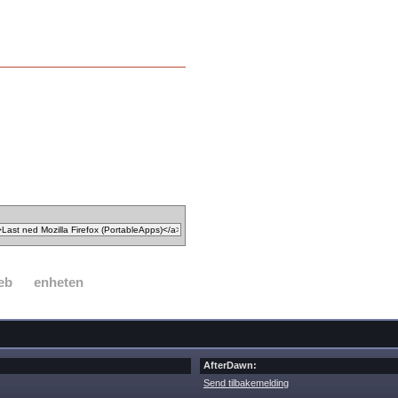
eb
enheten
AfterDawn:
Send tilbakemelding