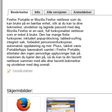
Beskrivelse
Info
Alle versjoner
Anmeldelser
Firefox Portable er Mozilla Firefox nettleser som du
kan bruke på en bærbar enhet, slik at du kan ta dine
bokmerker, utvidelser og lagrede passord med deg.
Mozilla Firefox er en rask, full funksjonalitet nettleser
som er enkel å bruke. Den har mange flotte
funksjoner, inkludert popup-blocking, tabbed-surfing,
integrert søk, forbedret personvernfunksjoner,
automatisk oppdatering og mer. Pluss, takket være
PortableApps bærerakett samlet i Firefox Portable,
etterlater den ingen personlige opplysninger bak på
maskinen du kjører den på, så du kan ta din favoritt
nettleser sammen med alle dine favoritt-bokmerker
og utvidelser med deg overalt.
Foreslå rettinger
Skjermbilder: