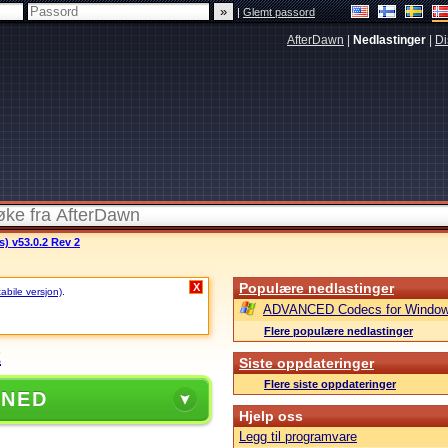
|
Glemt passord
AfterDawn
|
Nedlastinger
|
Di
s) v53.0.2 Rev 2
Populære nedlastinger
X
tabile versjon)
.
ADVANCED Codecs for Window
Flere populære nedlastinger
2
Siste oppdateringer
Flere siste oppdateringer
 NED
Hjelp oss
Legg til programvare