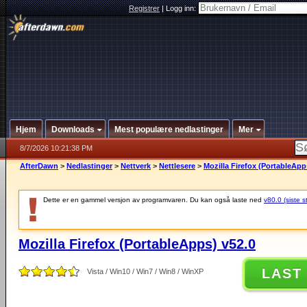
Registrer
|
Logg inn:
Hjem
Downloads
Mest populære nedlastinger
Mer
8/7/2026 10:21:38 PM
AfterDawn
>
Nedlastinger
>
Nettverk
>
Nettlesere
>
Mozilla Firefox (PortableApp
Dette er en gammel versjon av programvaren. Du kan også laste ned
v80.0 (siste s
Mozilla Firefox (PortableApps) v52.0
LAST
Vista / Win10 / Win7 / Win8 / WinXP