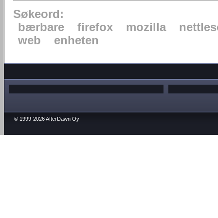
Søkeord:
bærbare
firefox
mozilla
nettles
web
enheten
© 1999-2026 AfterDawn Oy