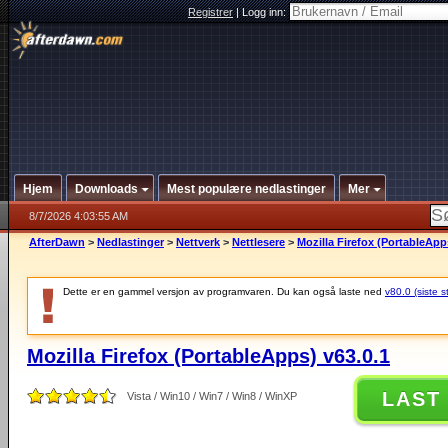
Registrer
|
Logg inn:
Hjem
Downloads
Mest populære nedlastinger
Mer
8/7/2026 4:03:55 AM
AfterDawn
>
Nedlastinger
>
Nettverk
>
Nettlesere
>
Mozilla Firefox (PortableApp
Dette er en gammel versjon av programvaren. Du kan også laste ned
v80.0 (siste s
Mozilla Firefox (PortableApps) v63.0.1
LAST
Vista / Win10 / Win7 / Win8 / WinXP