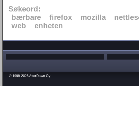
Søkeord:
bærbare
firefox
mozilla
nettles
web
enheten
© 1999-2026 AfterDawn Oy