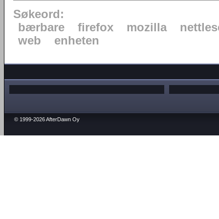
Søkeord:
bærbare
firefox
mozilla
nettles
web
enheten
© 1999-2026 AfterDawn Oy