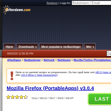
Registrer
|
Logg inn:
Hjem
Downloads
Mest populære nedlastinger
Mer
8/8/2026 11:58:36 PM
AfterDawn
>
Nedlastinger
>
Nettverk
>
Nettlesere
>
Mozilla Firefox (PortableApp
Dette er en gammel versjon av programvaren. Du kan også laste ned
v80.0 (siste s
eller
v32.0 Beta 1 (siste betaversjon)
.
Mozilla Firefox (PortableApps) v3.0.4
LAST
Vista / Win10 / Win7 / Win8 / WinXP