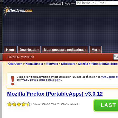
Registrer
|
Logg inn:
Hjem
Downloads
Mest populære nedlastinger
Mer
8/6/2026 5:40:19 PM
AfterDawn
>
Nedlastinger
>
Nettverk
>
Nettlesere
>
Mozilla Firefox (PortableApp
Dette er en gammel versjon av programvaren. Du kan også laste ned
v80.0 (siste s
eller
v32.0 Beta 1 (siste betaversjon)
.
Mozilla Firefox (PortableApps) v3.0.12
LAST
Vista / Win10 / Win7 / Win8 / WinXP