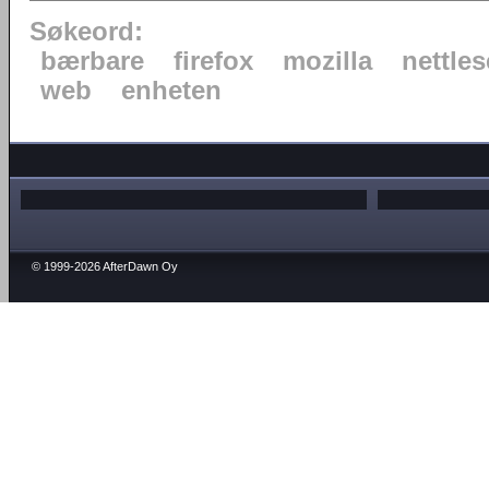
Søkeord:
bærbare
firefox
mozilla
nettles
web
enheten
© 1999-2026 AfterDawn Oy