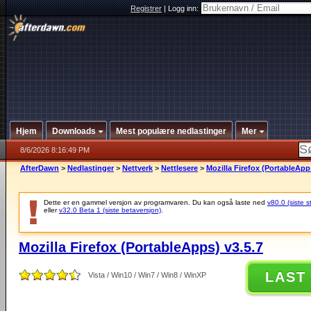
Registrer
|
Logg inn:
Hjem
Downloads
Mest populære nedlastinger
Mer
8/6/2026 8:16:49 PM
AfterDawn
>
Nedlastinger
>
Nettverk
>
Nettlesere
>
Mozilla Firefox (PortableApp
Dette er en gammel versjon av programvaren. Du kan også laste ned
v80.0 (siste s
eller
v32.0 Beta 1 (siste betaversjon)
.
Mozilla Firefox (PortableApps) v3.5.7
LAST
Vista / Win10 / Win7 / Win8 / WinXP