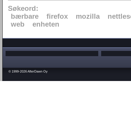
Søkeord:
bærbare
firefox
mozilla
nettles
web
enheten
© 1999-2026 AfterDawn Oy