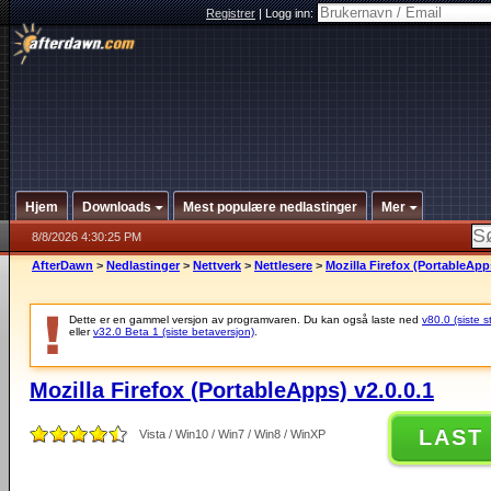
Registrer
|
Logg inn:
Hjem
Downloads
Mest populære nedlastinger
Mer
8/8/2026 4:30:25 PM
AfterDawn
>
Nedlastinger
>
Nettverk
>
Nettlesere
>
Mozilla Firefox (PortableApps
Dette er en gammel versjon av programvaren. Du kan også laste ned
v80.0 (siste s
eller
v32.0 Beta 1 (siste betaversjon)
.
Mozilla Firefox (PortableApps) v2.0.0.1
LAST
Vista / Win10 / Win7 / Win8 / WinXP