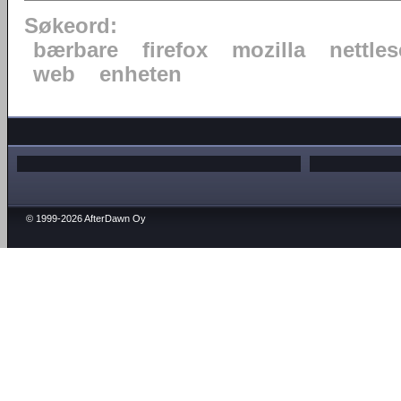
Søkeord:
bærbare
firefox
mozilla
nettles
web
enheten
© 1999-2026 AfterDawn Oy