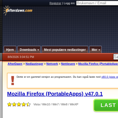
Registrer
|
Logg inn:
Hjem
Downloads
Mest populære nedlastinger
Mer
8/9/2026 3:04:51 PM
AfterDawn
>
Nedlastinger
>
Nettverk
>
Nettlesere
>
Mozilla Firefox (PortableApp
Dette er en gammel versjon av programvaren. Du kan også laste ned
v80.0 (siste s
Mozilla Firefox (PortableApps) v47.0.1
LAST
Vista / Win10 / Win7 / Win8 / WinXP