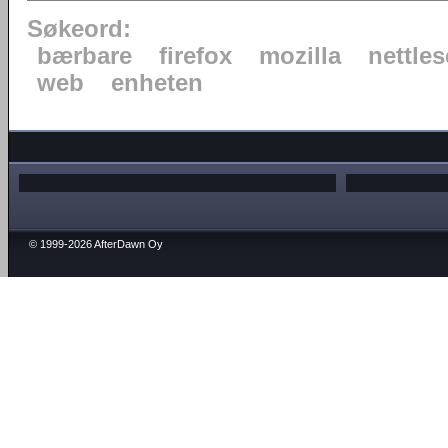
Søkeord:
bærbare
firefox
mozilla
nettles
web
enheten
© 1999-2026 AfterDawn Oy