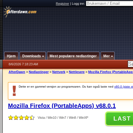
Registrer
|
Logg inn:
Hjem
Downloads
Mest populære nedlastinger
Mer
8/6/2026 7:18:23 AM
AfterDawn
>
Nedlastinger
>
Nettverk
>
Nettlesere
>
Mozilla Firefox (PortableApp
Dette er en gammel versjon av programvaren. Du kan også laste ned
v80.0 (siste s
Mozilla Firefox (PortableApps) v68.0.1
LAST
Vista / Win10 / Win7 / Win8 / WinXP