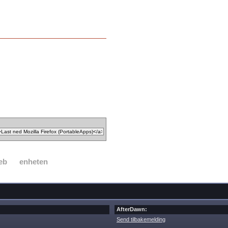
eb
enheten
AfterDawn:
Send tilbakemelding