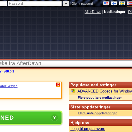
|
Glemt passord
AfterDawn
|
Nedlastinger
|
Di
s) v68.0.1
Populære nedlastinger
X
tabile versjon)
.
ADVANCED Codecs for Window
Flere populære nedlastinger
Siste oppdateringer
Flere siste oppdateringer
 NED
Hjelp oss
Legg til programvare