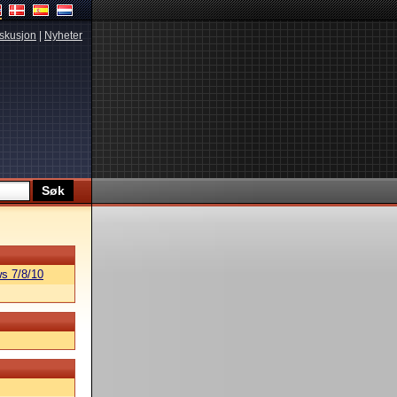
skusjon
|
Nyheter
s 7/8/10