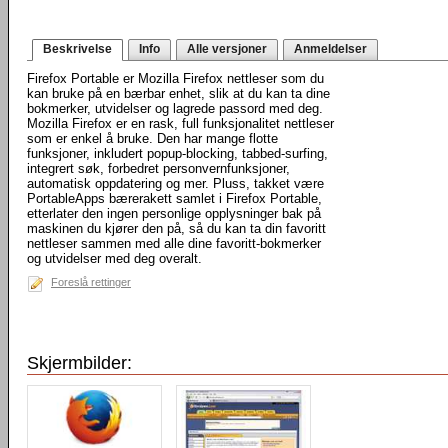
Beskrivelse
Info
Alle versjoner
Anmeldelser
Firefox Portable er Mozilla Firefox nettleser som du
kan bruke på en bærbar enhet, slik at du kan ta dine
bokmerker, utvidelser og lagrede passord med deg.
Mozilla Firefox er en rask, full funksjonalitet nettleser
som er enkel å bruke. Den har mange flotte
funksjoner, inkludert popup-blocking, tabbed-surfing,
integrert søk, forbedret personvernfunksjoner,
automatisk oppdatering og mer. Pluss, takket være
PortableApps bærerakett samlet i Firefox Portable,
etterlater den ingen personlige opplysninger bak på
maskinen du kjører den på, så du kan ta din favoritt
nettleser sammen med alle dine favoritt-bokmerker
og utvidelser med deg overalt.
Foreslå rettinger
Skjermbilder: