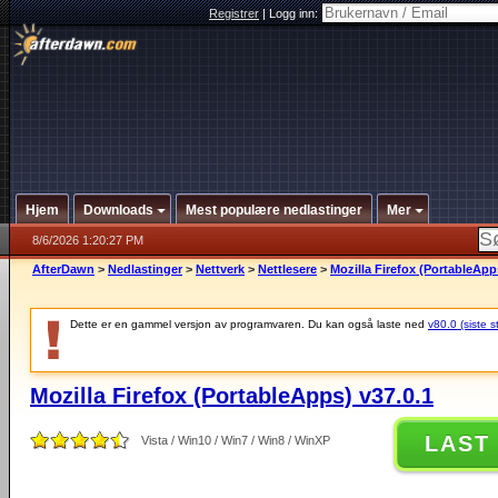
Registrer
|
Logg inn:
Hjem
Downloads
Mest populære nedlastinger
Mer
8/6/2026 1:20:27 PM
AfterDawn
>
Nedlastinger
>
Nettverk
>
Nettlesere
>
Mozilla Firefox (PortableApp
Dette er en gammel versjon av programvaren. Du kan også laste ned
v80.0 (siste s
Mozilla Firefox (PortableApps) v37.0.1
LAST
Vista / Win10 / Win7 / Win8 / WinXP