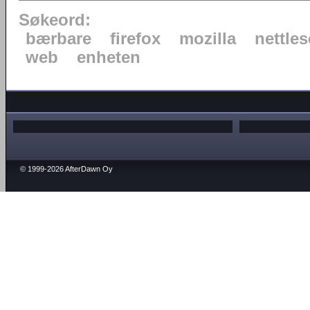
Søkeord:
bærbare
firefox
mozilla
nettles
web
enheten
© 1999-2026 AfterDawn Oy