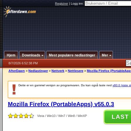
Registrer
|
Logg inn:
Hjem
Downloads
Mest populære nedlastinger
Mer
8/7/2026 6:52:38 PM
AfterDawn
>
Nedlastinger
>
Nettverk
>
Nettlesere
>
Mozilla Firefox (PortableApp
Dette er en gammel versjon av programvaren. Du kan også laste ned
v80.0 (siste s
Mozilla Firefox (PortableApps) v55.0.3
LAST
Vista / Win10 / Win7 / Win8 / WinXP