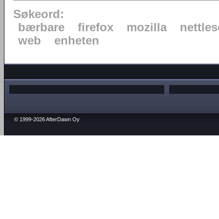
Søkeord:
bærbare
firefox
mozilla
nettles
web
enheten
© 1999-2026 AfterDawn Oy