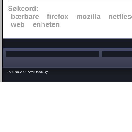
Søkeord:
bærbare
firefox
mozilla
nettles
web
enheten
© 1999-2026 AfterDawn Oy