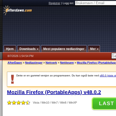
Registrer
|
Logg inn:
Hjem
Downloads
Mest populære nedlastinger
Mer
8/7/2026 1:54:54 PM
AfterDawn
>
Nedlastinger
>
Nettverk
>
Nettlesere
>
Mozilla Firefox (PortableApp
Dette er en gammel versjon av programvaren. Du kan også laste ned
v80.0 (siste s
Mozilla Firefox (PortableApps) v48.0.2
LAST
Vista / Win10 / Win7 / Win8 / WinXP