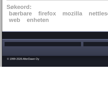
Søkeord:
bærbare
firefox
mozilla
nettles
web
enheten
© 1999-2026 AfterDawn Oy