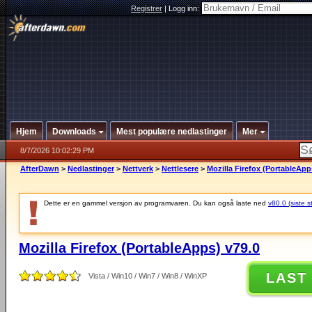
Registrer
|
Logg inn:
Hjem
Downloads
Mest populære nedlastinger
Mer
8/7/2026 10:02:29 PM
AfterDawn
>
Nedlastinger
>
Nettverk
>
Nettlesere
>
Mozilla Firefox (PortableApp
Dette er en gammel versjon av programvaren. Du kan også laste ned
v80.0 (siste s
Mozilla Firefox (PortableApps) v79.0
LAST
Vista / Win10 / Win7 / Win8 / WinXP