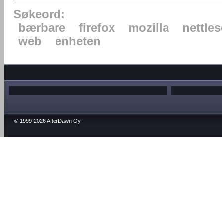
Søkeord:
bærbare
firefox
mozilla
nettles
web
enheten
© 1999-2026 AfterDawn Oy