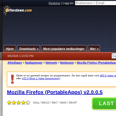
Registrer
|
Logg inn:
Hjem
Downloads
Mest populære nedlastinger
Mer
8/6/2026 1:13:52 PM
AfterDawn
>
Nedlastinger
>
Nettverk
>
Nettlesere
>
Mozilla Firefox (PortableApps
Dette er en gammel versjon av programvaren. Du kan også laste ned
v80.0 (siste s
eller
v32.0 Beta 1 (siste betaversjon)
.
Mozilla Firefox (PortableApps) v2.0.0.5
LAST
Vista / Win10 / Win7 / Win8 / WinXP