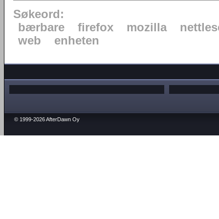
Søkeord:
bærbare
firefox
mozilla
nettles
web
enheten
© 1999-2026 AfterDawn Oy