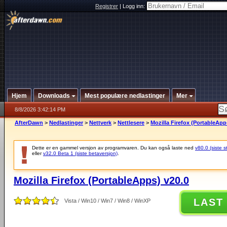
Registrer
|
Logg inn:
Hjem
Downloads
Mest populære nedlastinger
Mer
8/8/2026 3:42:14 PM
AfterDawn
>
Nedlastinger
>
Nettverk
>
Nettlesere
>
Mozilla Firefox (PortableApp
Dette er en gammel versjon av programvaren. Du kan også laste ned
v80.0 (siste s
eller
v32.0 Beta 1 (siste betaversjon)
.
Mozilla Firefox (PortableApps) v20.0
LAST
Vista / Win10 / Win7 / Win8 / WinXP