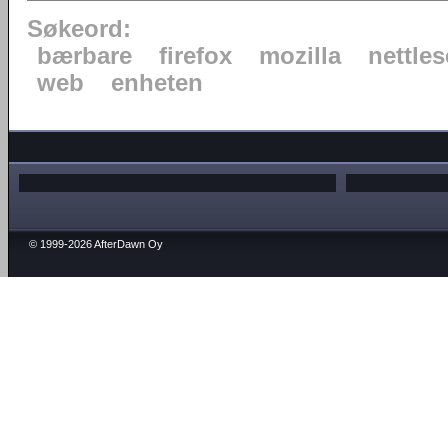
Søkeord:
bærbare
firefox
mozilla
nettles
web
enheten
© 1999-2026 AfterDawn Oy