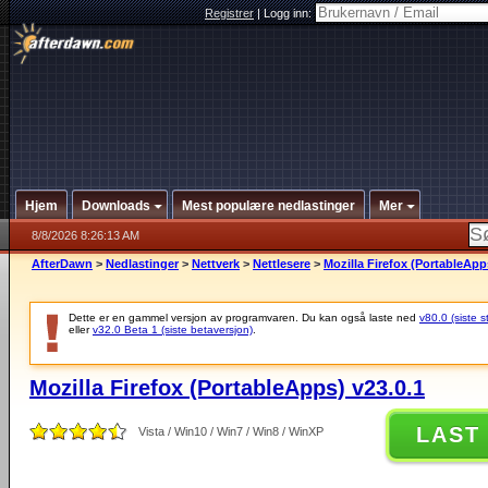
Registrer
|
Logg inn:
Hjem
Downloads
Mest populære nedlastinger
Mer
8/8/2026 8:26:13 AM
AfterDawn
>
Nedlastinger
>
Nettverk
>
Nettlesere
>
Mozilla Firefox (PortableApp
Dette er en gammel versjon av programvaren. Du kan også laste ned
v80.0 (siste s
eller
v32.0 Beta 1 (siste betaversjon)
.
Mozilla Firefox (PortableApps) v23.0.1
LAST
Vista / Win10 / Win7 / Win8 / WinXP