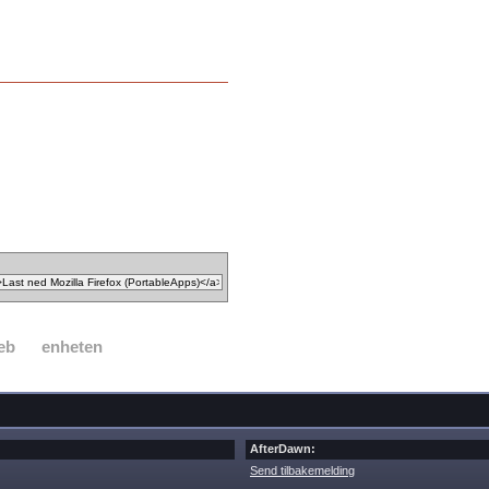
eb
enheten
AfterDawn:
Send tilbakemelding