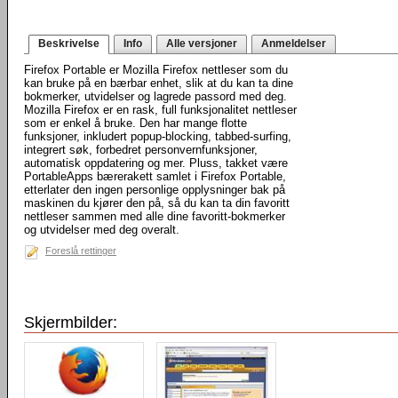
Beskrivelse
Info
Alle versjoner
Anmeldelser
Firefox Portable er Mozilla Firefox nettleser som du
kan bruke på en bærbar enhet, slik at du kan ta dine
bokmerker, utvidelser og lagrede passord med deg.
Mozilla Firefox er en rask, full funksjonalitet nettleser
som er enkel å bruke. Den har mange flotte
funksjoner, inkludert popup-blocking, tabbed-surfing,
integrert søk, forbedret personvernfunksjoner,
automatisk oppdatering og mer. Pluss, takket være
PortableApps bærerakett samlet i Firefox Portable,
etterlater den ingen personlige opplysninger bak på
maskinen du kjører den på, så du kan ta din favoritt
nettleser sammen med alle dine favoritt-bokmerker
og utvidelser med deg overalt.
Foreslå rettinger
Skjermbilder: