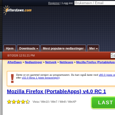
Registrer
|
Logg inn:
Hjem
Downloads
Mest populære nedlastinger
Mer
8/7/2026 12:51:21 PM
AfterDawn
>
Nedlastinger
>
Nettverk
>
Nettlesere
>
Mozilla Firefox (PortableApp
Dette er en gammel versjon av programvaren. Du kan også laste ned
v80.0 (siste s
eller
v32.0 Beta 1 (siste betaversjon)
.
Mozilla Firefox (PortableApps) v4.0 RC 1
LAST
Vista / Win10 / Win7 / Win8 / WinXP