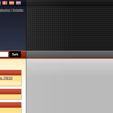
skusjon
|
Nyheter
s 7/8/10