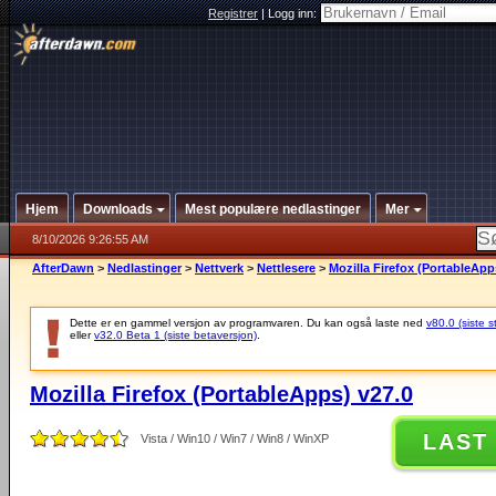
Registrer
|
Logg inn:
Hjem
Downloads
Mest populære nedlastinger
Mer
8/10/2026 9:26:55 AM
AfterDawn
>
Nedlastinger
>
Nettverk
>
Nettlesere
>
Mozilla Firefox (PortableApp
Dette er en gammel versjon av programvaren. Du kan også laste ned
v80.0 (siste s
eller
v32.0 Beta 1 (siste betaversjon)
.
Mozilla Firefox (PortableApps) v27.0
LAST
Vista / Win10 / Win7 / Win8 / WinXP