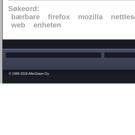
Søkeord:
bærbare
firefox
mozilla
nettles
web
enheten
© 1999-2026 AfterDawn Oy