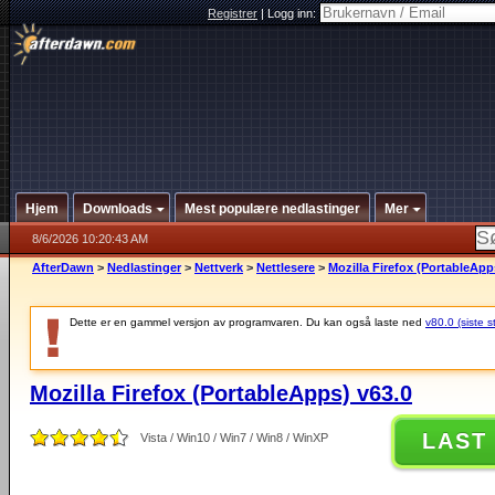
Registrer
|
Logg inn:
Hjem
Downloads
Mest populære nedlastinger
Mer
8/6/2026 10:20:43 AM
AfterDawn
>
Nedlastinger
>
Nettverk
>
Nettlesere
>
Mozilla Firefox (PortableApp
Dette er en gammel versjon av programvaren. Du kan også laste ned
v80.0 (siste s
Mozilla Firefox (PortableApps) v63.0
LAST
Vista / Win10 / Win7 / Win8 / WinXP