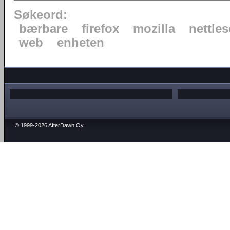
Søkeord:
bærbare
firefox
mozilla
nettles
web
enheten
© 1999-2026 AfterDawn Oy