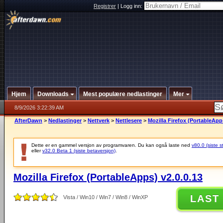
Registrer
|
Logg inn:
Hjem
Downloads
Mest populære nedlastinger
Mer
8/9/2026 3:22:39 AM
AfterDawn
>
Nedlastinger
>
Nettverk
>
Nettlesere
>
Mozilla Firefox (PortableApps
Dette er en gammel versjon av programvaren. Du kan også laste ned
v80.0 (siste s
eller
v32.0 Beta 1 (siste betaversjon)
.
Mozilla Firefox (PortableApps) v2.0.0.13
LAST
Vista / Win10 / Win7 / Win8 / WinXP