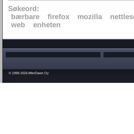
Søkeord:
bærbare
firefox
mozilla
nettles
web
enheten
© 1999-2026 AfterDawn Oy