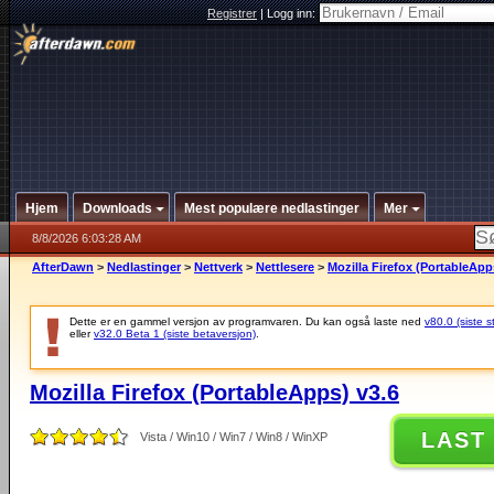
Registrer
|
Logg inn:
Hjem
Downloads
Mest populære nedlastinger
Mer
8/8/2026 6:03:28 AM
AfterDawn
>
Nedlastinger
>
Nettverk
>
Nettlesere
>
Mozilla Firefox (PortableApp
Dette er en gammel versjon av programvaren. Du kan også laste ned
v80.0 (siste s
eller
v32.0 Beta 1 (siste betaversjon)
.
Mozilla Firefox (PortableApps) v3.6
LAST
Vista / Win10 / Win7 / Win8 / WinXP