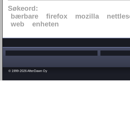
Søkeord:
bærbare
firefox
mozilla
nettles
web
enheten
© 1999-2026 AfterDawn Oy