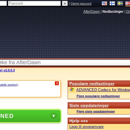
|
Glemt passord
AfterDawn
|
Nedlastinger
|
Di
) v2.0.0.3
Populære nedlastinger
X
tabile versjon)
.
ADVANCED Codecs for Window
Flere populære nedlastinger
Siste oppdateringer
Flere siste oppdateringer
 NED
Hjelp oss
Legg til programvare