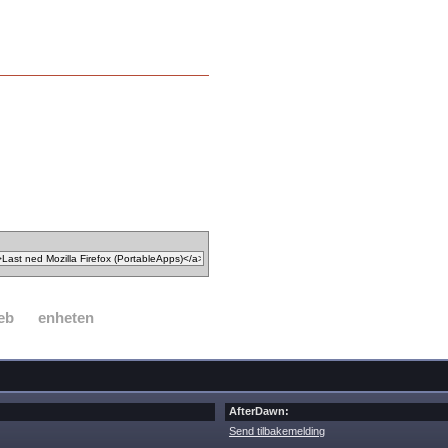
eb
enheten
AfterDawn:
Send tilbakemelding