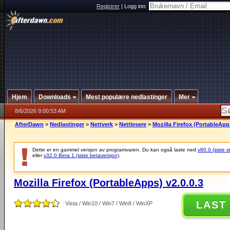
Registrer
|
Logg inn:
Hjem
Downloads
Mest populære nedlastinger
Mer
8/6/2026 9:00:53 AM
AfterDawn
>
Nedlastinger
>
Nettverk
>
Nettlesere
>
Mozilla Firefox (PortableApps
Dette er en gammel versjon av programvaren. Du kan også laste ned
v80.0 (siste s
eller
v32.0 Beta 1 (siste betaversjon)
.
Mozilla Firefox (PortableApps) v2.0.0.3
LAST
Vista / Win10 / Win7 / Win8 / WinXP