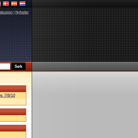
skusjon
|
Nyheter
s 7/8/10