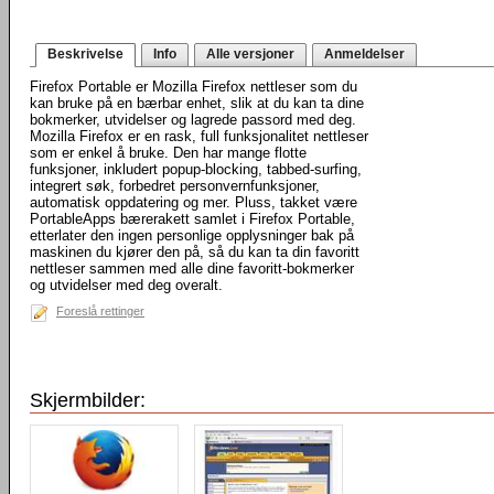
Beskrivelse
Info
Alle versjoner
Anmeldelser
Firefox Portable er Mozilla Firefox nettleser som du
kan bruke på en bærbar enhet, slik at du kan ta dine
bokmerker, utvidelser og lagrede passord med deg.
Mozilla Firefox er en rask, full funksjonalitet nettleser
som er enkel å bruke. Den har mange flotte
funksjoner, inkludert popup-blocking, tabbed-surfing,
integrert søk, forbedret personvernfunksjoner,
automatisk oppdatering og mer. Pluss, takket være
PortableApps bærerakett samlet i Firefox Portable,
etterlater den ingen personlige opplysninger bak på
maskinen du kjører den på, så du kan ta din favoritt
nettleser sammen med alle dine favoritt-bokmerker
og utvidelser med deg overalt.
Foreslå rettinger
Skjermbilder: