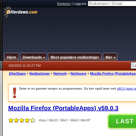
Registrer
|
Logg inn:
Hjem
Downloads
Mest populære nedlastinger
Mer
8/6/2026 11:43:27 PM
AfterDawn
>
Nedlastinger
>
Nettverk
>
Nettlesere
>
Mozilla Firefox (PortableApp
Dette er en gammel versjon av programvaren. Du kan også laste ned
v80.0 (siste s
Mozilla Firefox (PortableApps) v59.0.3
LAST
Vista / Win10 / Win7 / Win8 / WinXP