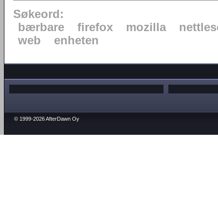
Søkeord:
bærbare
firefox
mozilla
nettles
web
enheten
© 1999-2026 AfterDawn Oy