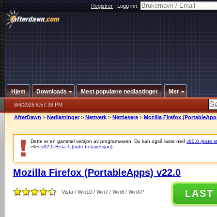
Registrer
|
Logg inn:
Hjem
Downloads
Mest populære nedlastinger
Mer
8/6/2026 6:57:38 PM
AfterDawn
>
Nedlastinger
>
Nettverk
>
Nettlesere
>
Mozilla Firefox (PortableApp
Dette er en gammel versjon av programvaren. Du kan også laste ned
v80.0 (siste s
eller
v32.0 Beta 1 (siste betaversjon)
.
Mozilla Firefox (PortableApps) v22.0
LAST
Vista / Win10 / Win7 / Win8 / WinXP