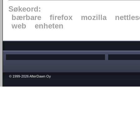
Søkeord:
bærbare
firefox
mozilla
nettles
web
enheten
© 1999-2026 AfterDawn Oy