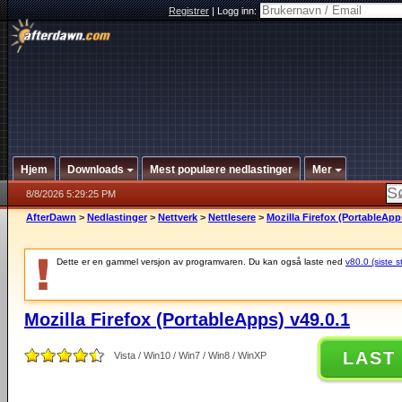
Registrer
|
Logg inn:
Hjem
Downloads
Mest populære nedlastinger
Mer
8/8/2026 5:29:25 PM
AfterDawn
>
Nedlastinger
>
Nettverk
>
Nettlesere
>
Mozilla Firefox (PortableApp
Dette er en gammel versjon av programvaren. Du kan også laste ned
v80.0 (siste s
Mozilla Firefox (PortableApps) v49.0.1
LAST
Vista / Win10 / Win7 / Win8 / WinXP