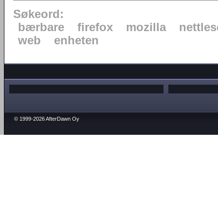
Søkeord:
bærbare
firefox
mozilla
nettles
web
enheten
© 1999-2026 AfterDawn Oy