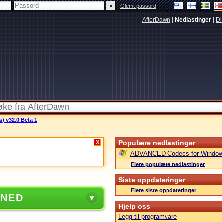
|
Glemt passord
AfterDawn
|
Nedlastinger
|
Di
s) v32.0 Beta 1
Populære nedlastinger
X
ADVANCED Codecs for Window
Flere populære nedlastinger
Siste oppdateringer
Flere siste oppdateringer
 NED
Hjelp oss
Legg til programvare