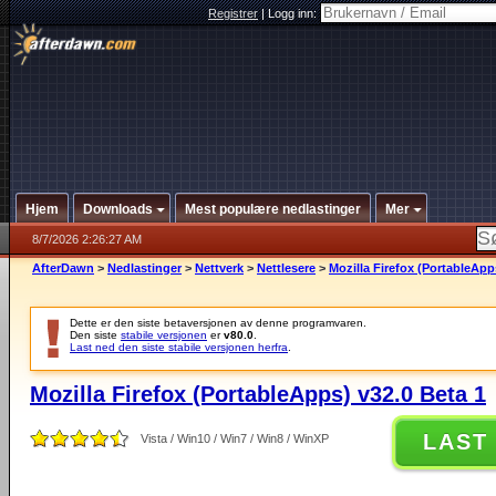
Registrer
|
Logg inn:
Hjem
Downloads
Mest populære nedlastinger
Mer
8/7/2026 2:26:27 AM
AfterDawn
>
Nedlastinger
>
Nettverk
>
Nettlesere
>
Mozilla Firefox (PortableApp
Dette er den siste betaversjonen av denne programvaren.
Den siste
stabile versjonen
er
v80.0
.
Last ned den siste stabile versjonen herfra
.
Mozilla Firefox (PortableApps) v32.0 Beta 1
LAST
Vista / Win10 / Win7 / Win8 / WinXP