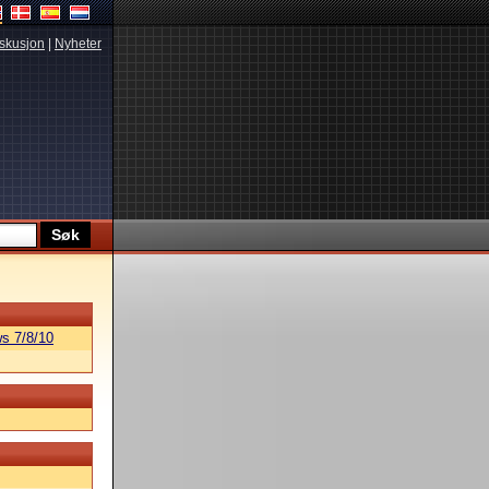
skusjon
|
Nyheter
s 7/8/10