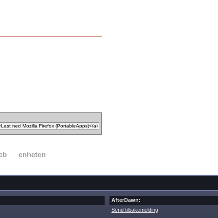
eb
enheten
AfterDawn:
Send tilbakemelding