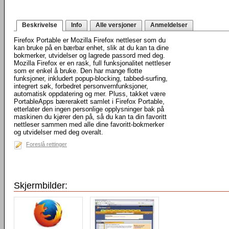
Beskrivelse
Info
Alle versjoner
Anmeldelser
Firefox Portable er Mozilla Firefox nettleser som du
kan bruke på en bærbar enhet, slik at du kan ta dine
bokmerker, utvidelser og lagrede passord med deg.
Mozilla Firefox er en rask, full funksjonalitet nettleser
som er enkel å bruke. Den har mange flotte
funksjoner, inkludert popup-blocking, tabbed-surfing,
integrert søk, forbedret personvernfunksjoner,
automatisk oppdatering og mer. Pluss, takket være
PortableApps bærerakett samlet i Firefox Portable,
etterlater den ingen personlige opplysninger bak på
maskinen du kjører den på, så du kan ta din favoritt
nettleser sammen med alle dine favoritt-bokmerker
og utvidelser med deg overalt.
Foreslå rettinger
Skjermbilder: