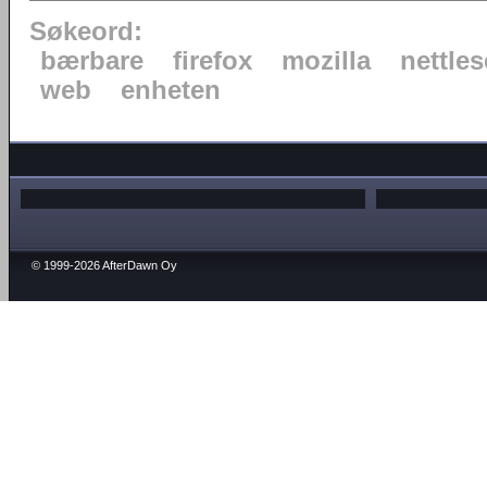
Søkeord:
bærbare
firefox
mozilla
nettles
web
enheten
© 1999-2026 AfterDawn Oy