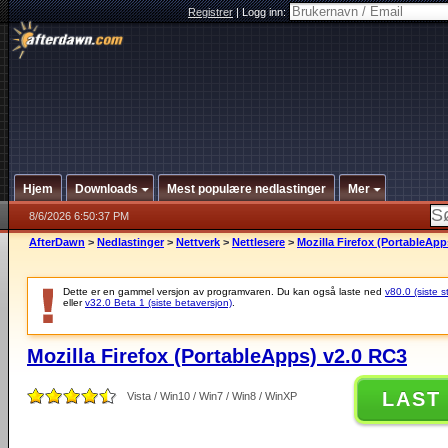
Registrer
|
Logg inn:
Hjem
Downloads
Mest populære nedlastinger
Mer
8/6/2026 6:50:37 PM
AfterDawn
>
Nedlastinger
>
Nettverk
>
Nettlesere
>
Mozilla Firefox (PortableApp
Dette er en gammel versjon av programvaren. Du kan også laste ned
v80.0 (siste s
eller
v32.0 Beta 1 (siste betaversjon)
.
Mozilla Firefox (PortableApps) v2.0 RC3
LAST
Vista / Win10 / Win7 / Win8 / WinXP