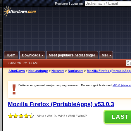
Registrer
|
Logg inn:
Hjem
Downloads
Mest populære nedlastinger
Mer
8/6/2026 3:21:47 AM
AfterDawn
>
Nedlastinger
>
Nettverk
>
Nettlesere
>
Mozilla Firefox (PortableApp
Dette er en gammel versjon av programvaren. Du kan også laste ned
v80.0 (siste s
Mozilla Firefox (PortableApps) v53.0.3
LAST
Vista / Win10 / Win7 / Win8 / WinXP