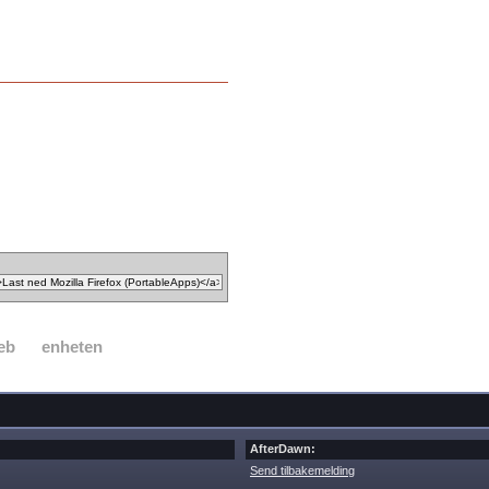
eb
enheten
AfterDawn:
Send tilbakemelding