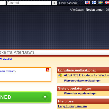
|
Glemt passord
AfterDawn
|
Nedlastinger
|
Di
s) v53.0.3
Populære nedlastinger
X
tabile versjon)
.
ADVANCED Codecs for Window
Flere populære nedlastinger
Siste oppdateringer
Flere siste oppdateringer
 NED
Hjelp oss
Legg til programvare