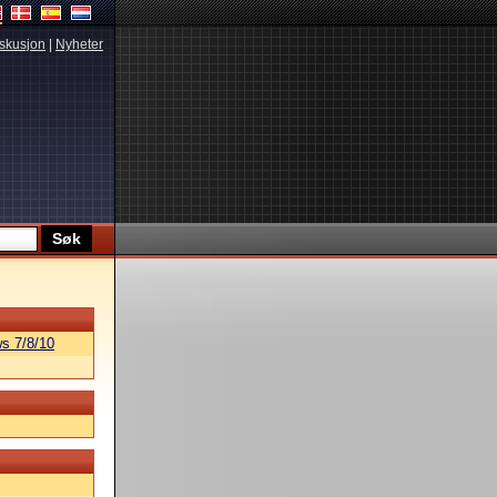
skusjon
|
Nyheter
s 7/8/10