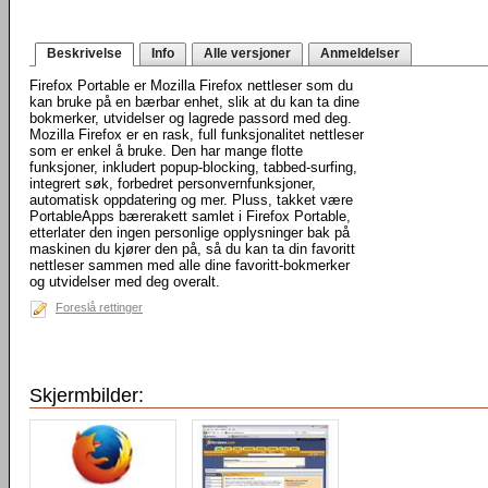
Beskrivelse
Info
Alle versjoner
Anmeldelser
Firefox Portable er Mozilla Firefox nettleser som du
kan bruke på en bærbar enhet, slik at du kan ta dine
bokmerker, utvidelser og lagrede passord med deg.
Mozilla Firefox er en rask, full funksjonalitet nettleser
som er enkel å bruke. Den har mange flotte
funksjoner, inkludert popup-blocking, tabbed-surfing,
integrert søk, forbedret personvernfunksjoner,
automatisk oppdatering og mer. Pluss, takket være
PortableApps bærerakett samlet i Firefox Portable,
etterlater den ingen personlige opplysninger bak på
maskinen du kjører den på, så du kan ta din favoritt
nettleser sammen med alle dine favoritt-bokmerker
og utvidelser med deg overalt.
Foreslå rettinger
Skjermbilder: