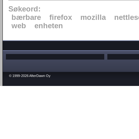
Søkeord:
bærbare
firefox
mozilla
nettles
web
enheten
© 1999-2026 AfterDawn Oy