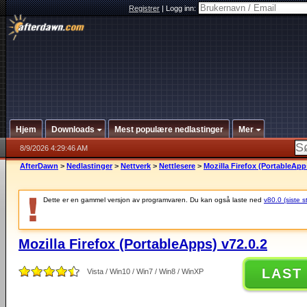
Registrer
|
Logg inn:
Hjem
Downloads
Mest populære nedlastinger
Mer
8/9/2026 4:29:46 AM
AfterDawn
>
Nedlastinger
>
Nettverk
>
Nettlesere
>
Mozilla Firefox (PortableApp
Dette er en gammel versjon av programvaren. Du kan også laste ned
v80.0 (siste s
Mozilla Firefox (PortableApps) v72.0.2
LAST
Vista / Win10 / Win7 / Win8 / WinXP