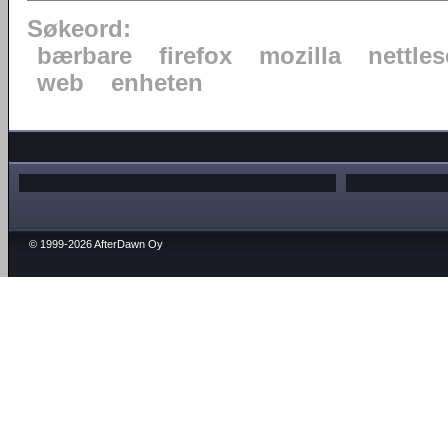
Søkeord:
bærbare
firefox
mozilla
nettles
web
enheten
© 1999-2026 AfterDawn Oy