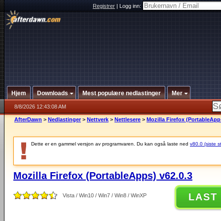
Registrer
|
Logg inn:
Hjem
Downloads
Mest populære nedlastinger
Mer
8/8/2026 12:43:08 AM
AfterDawn
>
Nedlastinger
>
Nettverk
>
Nettlesere
>
Mozilla Firefox (PortableApp
Dette er en gammel versjon av programvaren. Du kan også laste ned
v80.0 (siste s
Mozilla Firefox (PortableApps) v62.0.3
LAST
Vista / Win10 / Win7 / Win8 / WinXP