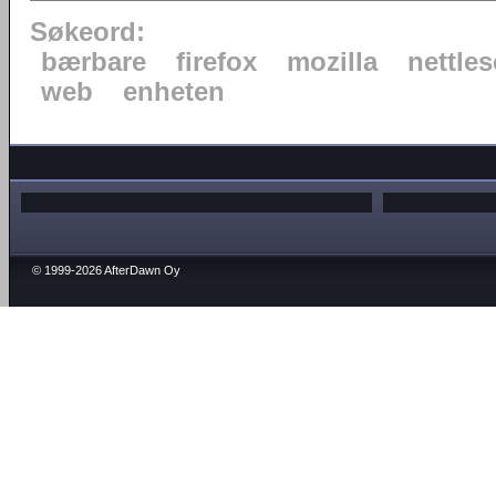
Søkeord:
bærbare
firefox
mozilla
nettles
web
enheten
© 1999-2026 AfterDawn Oy