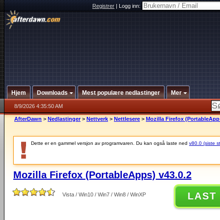
Registrer
|
Logg inn:
Hjem
Downloads
Mest populære nedlastinger
Mer
8/9/2026 4:35:50 AM
AfterDawn
>
Nedlastinger
>
Nettverk
>
Nettlesere
>
Mozilla Firefox (PortableApp
Dette er en gammel versjon av programvaren. Du kan også laste ned
v80.0 (siste s
Mozilla Firefox (PortableApps) v43.0.2
LAST
Vista / Win10 / Win7 / Win8 / WinXP