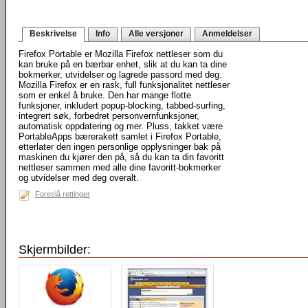
Beskrivelse
Info
Alle versjoner
Anmeldelser
Firefox Portable er Mozilla Firefox nettleser som du
kan bruke på en bærbar enhet, slik at du kan ta dine
bokmerker, utvidelser og lagrede passord med deg.
Mozilla Firefox er en rask, full funksjonalitet nettleser
som er enkel å bruke. Den har mange flotte
funksjoner, inkludert popup-blocking, tabbed-surfing,
integrert søk, forbedret personvernfunksjoner,
automatisk oppdatering og mer. Pluss, takket være
PortableApps bærerakett samlet i Firefox Portable,
etterlater den ingen personlige opplysninger bak på
maskinen du kjører den på, så du kan ta din favoritt
nettleser sammen med alle dine favoritt-bokmerker
og utvidelser med deg overalt.
Foreslå rettinger
Skjermbilder: