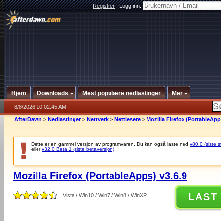
Registrer
|
Logg inn:
Hjem
Downloads
Mest populære nedlastinger
Mer
8/8/2026 10:02:45 AM
AfterDawn
>
Nedlastinger
>
Nettverk
>
Nettlesere
>
Mozilla Firefox (PortableApp
Dette er en gammel versjon av programvaren. Du kan også laste ned
v80.0 (siste s
eller
v32.0 Beta 1 (siste betaversjon)
.
Mozilla Firefox (PortableApps) v3.6.9
LAST
Vista / Win10 / Win7 / Win8 / WinXP