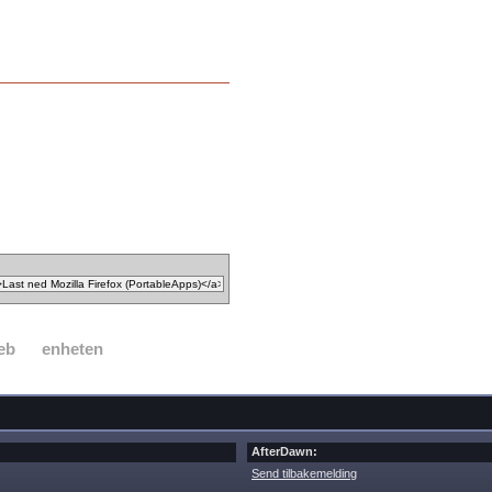
eb
enheten
AfterDawn:
Send tilbakemelding