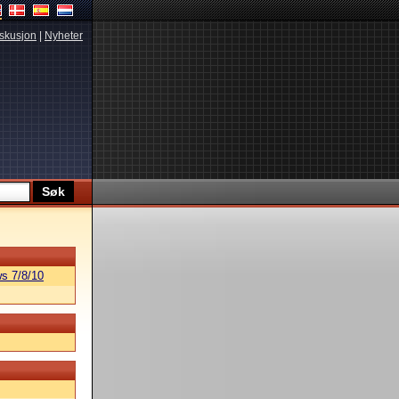
skusjon
|
Nyheter
s 7/8/10