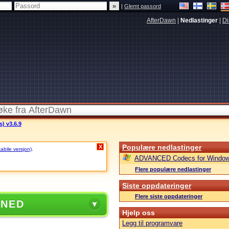
|
Glemt passord
AfterDawn
|
Nedlastinger
|
Di
s) v3.6.9
Populære nedlastinger
X
tabile versjon)
.
ADVANCED Codecs for Window
Flere populære nedlastinger
Siste oppdateringer
Flere siste oppdateringer
 NED
Hjelp oss
Legg til programvare