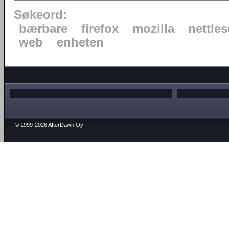
Søkeord:
bærbare
firefox
mozilla
nettles
web
enheten
© 1999-2026 AfterDawn Oy