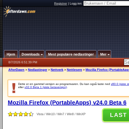
Registrer
|
Logg inn:
Hjem
Downloads
Mest populære nedlastinger
Mer
8/7/2026 6:51:39 PM
AfterDawn
>
Nedlastinger
>
Nettverk
>
Nettlesere
>
Mozilla Firefox (PortableApp
Dette er en gammel versjon av programvaren. Du kan også laste ned
v80.0 (siste s
eller
v32.0 Beta 1 (siste betaversjon)
.
Mozilla Firefox (PortableApps) v24.0 Beta 6
LAST
Vista / Win10 / Win7 / Win8 / WinXP