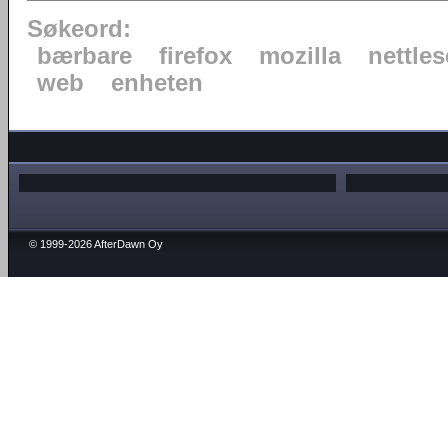
Søkeord:
bærbare
firefox
mozilla
nettles
web
enheten
© 1999-2026 AfterDawn Oy