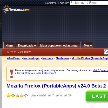
Registrer
|
Logg inn:
Hjem
Downloads
Mest populære nedlastinger
Mer
8/7/2026 7:23:48 PM
AfterDawn
>
Nedlastinger
>
Nettverk
>
Nettlesere
>
Mozilla Firefox (PortableApp
Dette er en gammel versjon av programvaren. Du kan også laste ned
v80.0 (siste s
eller
v32.0 Beta 1 (siste betaversjon)
.
Mozilla Firefox (PortableApps) v24.0 Beta 2
LAST
Vista / Win10 / Win7 / Win8 / WinXP