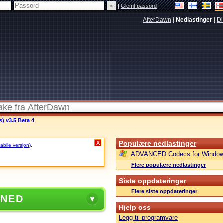
|
Glemt passord
AfterDawn
|
Nedlastinger
|
Di
s) v3.5 Beta 4
Populære nedlastinger
X
tabile versjon)
.
ADVANCED Codecs for Window
Flere populære nedlastinger
Siste oppdateringer
Flere siste oppdateringer
 NED
Hjelp oss
Legg til programvare