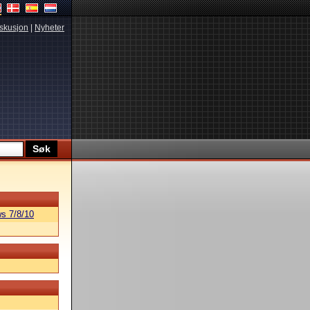
skusjon
|
Nyheter
s 7/8/10