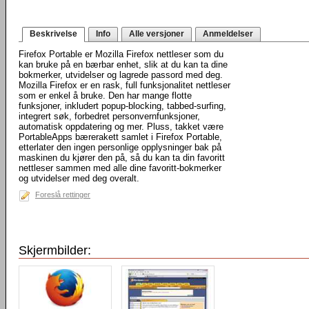
Beskrivelse
Info
Alle versjoner
Anmeldelser
Firefox Portable er Mozilla Firefox nettleser som du
kan bruke på en bærbar enhet, slik at du kan ta dine
bokmerker, utvidelser og lagrede passord med deg.
Mozilla Firefox er en rask, full funksjonalitet nettleser
som er enkel å bruke. Den har mange flotte
funksjoner, inkludert popup-blocking, tabbed-surfing,
integrert søk, forbedret personvernfunksjoner,
automatisk oppdatering og mer. Pluss, takket være
PortableApps bærerakett samlet i Firefox Portable,
etterlater den ingen personlige opplysninger bak på
maskinen du kjører den på, så du kan ta din favoritt
nettleser sammen med alle dine favoritt-bokmerker
og utvidelser med deg overalt.
Foreslå rettinger
Skjermbilder: