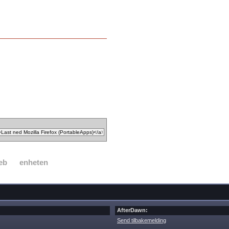
eb
enheten
AfterDawn:
Send tilbakemelding