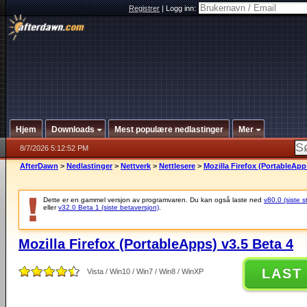
Registrer
|
Logg inn:
Hjem
Downloads
Mest populære nedlastinger
Mer
8/7/2026 5:12:52 PM
AfterDawn
>
Nedlastinger
>
Nettverk
>
Nettlesere
>
Mozilla Firefox (PortableApp
Dette er en gammel versjon av programvaren. Du kan også laste ned
v80.0 (siste s
eller
v32.0 Beta 1 (siste betaversjon)
.
Mozilla Firefox (PortableApps) v3.5 Beta 4
LAST
Vista / Win10 / Win7 / Win8 / WinXP