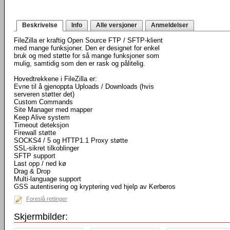
Beskrivelse
Info
Alle versjoner
Anmeldelser
FileZilla er kraftig Open Source FTP / SFTP-klient
med mange funksjoner. Den er designet for enkel
bruk og med støtte for så mange funksjoner som
mulig, samtidig som den er rask og pålitelig.
Hovedtrekkene i FileZilla er:
Evne til å gjenoppta Uploads / Downloads (hvis
serveren støtter det)
Custom Commands
Site Manager med mapper
Keep Alive system
Timeout deteksjon
Firewall støtte
SOCKS4 / 5 og HTTP1.1 Proxy støtte
SSL-sikret tilkoblinger
SFTP support
Last opp / ned kø
Drag & Drop
Multi-language support
GSS autentisering og kryptering ved hjelp av Kerberos
Foreslå rettinger
Skjermbilder: