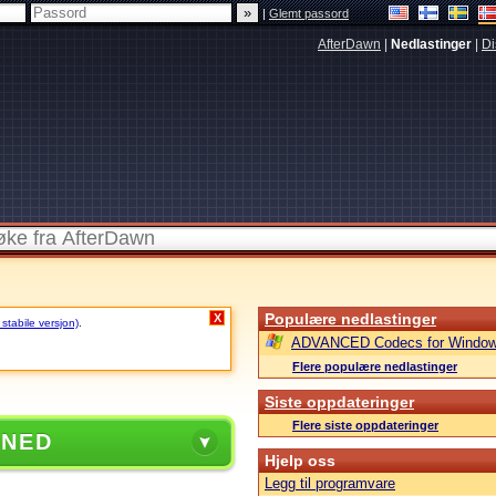
|
Glemt passord
AfterDawn
|
Nedlastinger
|
Di
Populære nedlastinger
X
 stabile versjon)
.
ADVANCED Codecs for Window
Flere populære nedlastinger
Siste oppdateringer
Flere siste oppdateringer
 NED
Hjelp oss
Legg til programvare