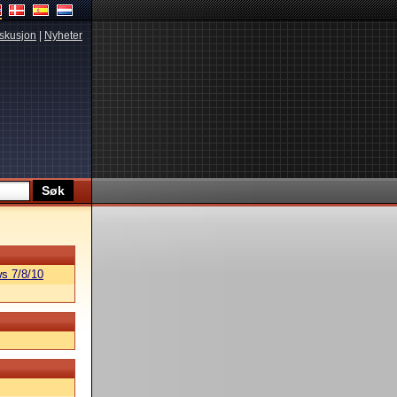
skusjon
|
Nyheter
s 7/8/10