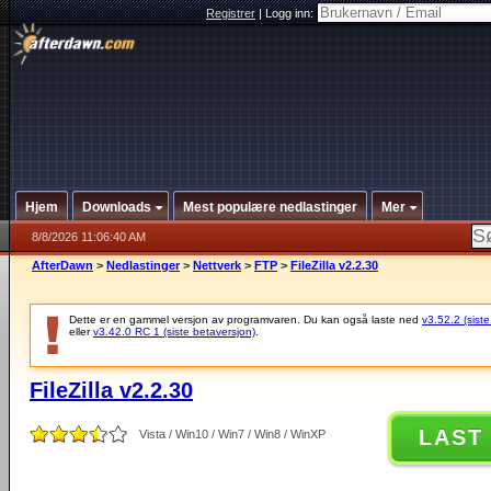
Registrer
|
Logg inn:
Hjem
Downloads
Mest populære nedlastinger
Mer
8/8/2026 11:06:40 AM
AfterDawn
>
Nedlastinger
>
Nettverk
>
FTP
>
FileZilla v2.2.30
Dette er en gammel versjon av programvaren. Du kan også laste ned
v3.52.2 (siste
eller
v3.42.0 RC 1 (siste betaversjon)
.
FileZilla v2.2.30
LAST
Vista / Win10 / Win7 / Win8 / WinXP