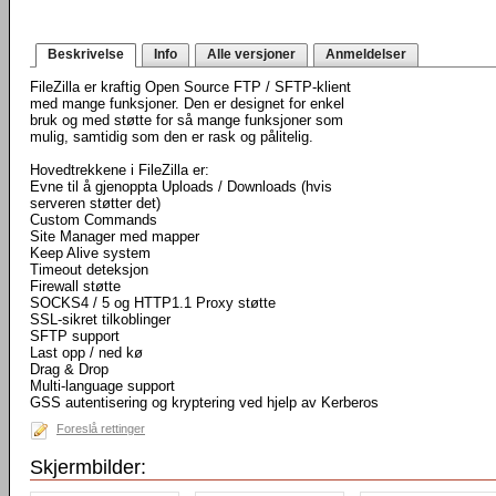
Beskrivelse
Info
Alle versjoner
Anmeldelser
FileZilla er kraftig Open Source FTP / SFTP-klient
med mange funksjoner. Den er designet for enkel
bruk og med støtte for så mange funksjoner som
mulig, samtidig som den er rask og pålitelig.
Hovedtrekkene i FileZilla er:
Evne til å gjenoppta Uploads / Downloads (hvis
serveren støtter det)
Custom Commands
Site Manager med mapper
Keep Alive system
Timeout deteksjon
Firewall støtte
SOCKS4 / 5 og HTTP1.1 Proxy støtte
SSL-sikret tilkoblinger
SFTP support
Last opp / ned kø
Drag & Drop
Multi-language support
GSS autentisering og kryptering ved hjelp av Kerberos
Foreslå rettinger
Skjermbilder: