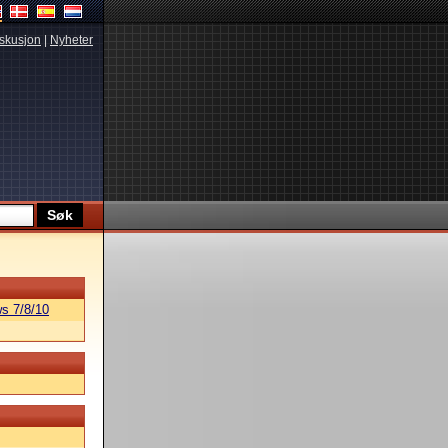
skusjon
|
Nyheter
s 7/8/10