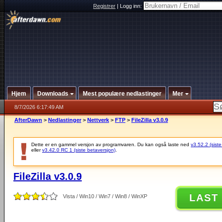
Registrer
|
Logg inn:
Hjem
Downloads
Mest populære nedlastinger
Mer
8/7/2026 6:17:49 AM
AfterDawn
>
Nedlastinger
>
Nettverk
>
FTP
>
FileZilla v3.0.9
Dette er en gammel versjon av programvaren. Du kan også laste ned
v3.52.2 (siste
eller
v3.42.0 RC 1 (siste betaversjon)
.
FileZilla v3.0.9
LAST
Vista / Win10 / Win7 / Win8 / WinXP