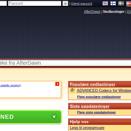
|
Glemt passord
AfterDawn
|
Nedlastinger
|
Di
Populære nedlastinger
X
 stabile versjon)
.
ADVANCED Codecs for Window
Flere populære nedlastinger
Siste oppdateringer
Flere siste oppdateringer
 NED
Hjelp oss
Legg til programvare