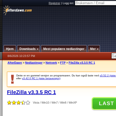
Registrer
|
Logg inn:
Hjem
Downloads
Mest populære nedlastinger
Mer
8/6/2026 10:23:57 PM
AfterDawn
>
Nedlastinger
>
Nettverk
>
FTP
>
FileZilla v3.3.5 RC 1
Dette er en gammel versjon av programvaren. Du kan også laste ned
v3.52.2 (siste
eller
v3.42.0 RC 1 (siste betaversjon)
.
FileZilla v3.3.5 RC 1
LAST
Vista / Win10 / Win7 / Win8 / WinXP