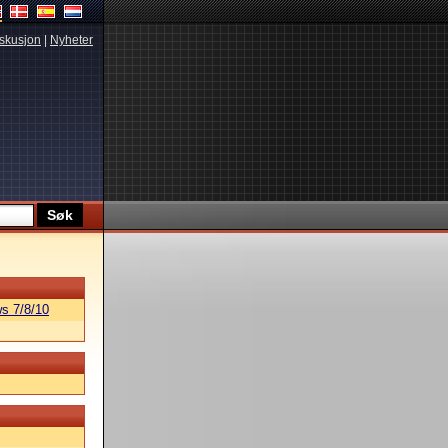
skusjon
|
Nyheter
s 7/8/10