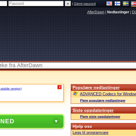
|
Glemt passord
AfterDawn
|
Nedlastinger
|
Di
Populære nedlastinger
X
 stabile versjon)
.
ADVANCED Codecs for Window
Flere populære nedlastinger
Siste oppdateringer
Flere siste oppdateringer
 NED
Hjelp oss
Legg til programvare