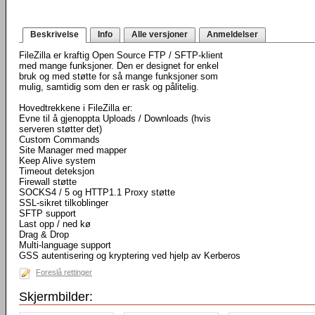
Beskrivelse
Info
Alle versjoner
Anmeldelser
FileZilla er kraftig Open Source FTP / SFTP-klient
med mange funksjoner. Den er designet for enkel
bruk og med støtte for så mange funksjoner som
mulig, samtidig som den er rask og pålitelig.
Hovedtrekkene i FileZilla er:
Evne til å gjenoppta Uploads / Downloads (hvis
serveren støtter det)
Custom Commands
Site Manager med mapper
Keep Alive system
Timeout deteksjon
Firewall støtte
SOCKS4 / 5 og HTTP1.1 Proxy støtte
SSL-sikret tilkoblinger
SFTP support
Last opp / ned kø
Drag & Drop
Multi-language support
GSS autentisering og kryptering ved hjelp av Kerberos
Foreslå rettinger
Skjermbilder: