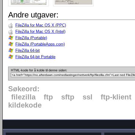
Andre utgaver:
FileZilla for Mac OS X (PPC)
FileZilla for Mac OS X (Intel)
FileZilla (Portable)
FileZilla (PortableApps.com)
FileZilla 64-bit
FileZilla 64-bit Portable
HTML-kode for å koble til denne siden:
Søkeord:
filezilla
ftp
sftp
ssl
ftp-klient
kildekode