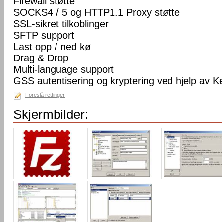
Firewall støtte
SOCKS4 / 5 og HTTP1.1 Proxy støtte
SSL-sikret tilkoblinger
SFTP support
Last opp / ned kø
Drag & Drop
Multi-language support
GSS autentisering og kryptering ved hjelp av K
Foreslå rettinger
Skjermbilder: