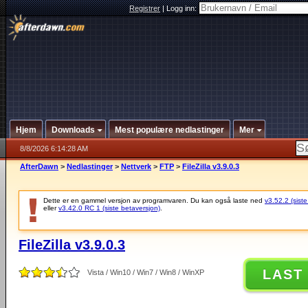
Registrer
|
Logg inn:
Hjem
Downloads
Mest populære nedlastinger
Mer
8/8/2026 6:14:28 AM
AfterDawn
>
Nedlastinger
>
Nettverk
>
FTP
>
FileZilla v3.9.0.3
Dette er en gammel versjon av programvaren. Du kan også laste ned
v3.52.2 (siste
eller
v3.42.0 RC 1 (siste betaversjon)
.
FileZilla v3.9.0.3
LAST
Vista / Win10 / Win7 / Win8 / WinXP