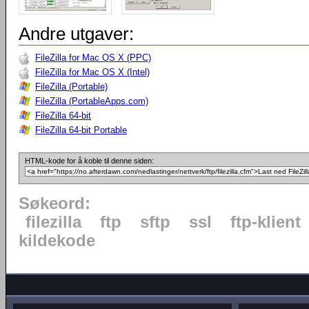
Andre utgaver:
FileZilla for Mac OS X (PPC)
FileZilla for Mac OS X (Intel)
FileZilla (Portable)
FileZilla (PortableApps.com)
FileZilla 64-bit
FileZilla 64-bit Portable
HTML-kode for å koble til denne siden:
Søkeord:
filezilla
ftp
sftp
ssl
ftp-klient
kildekode