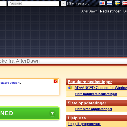
|
Glemt passord
AfterDawn
|
Nedlastinger
|
Di
Populære nedlastinger
X
 stabile versjon)
.
ADVANCED Codecs for Window
Flere populære nedlastinger
Siste oppdateringer
Flere siste oppdateringer
 NED
Hjelp oss
Legg til programvare