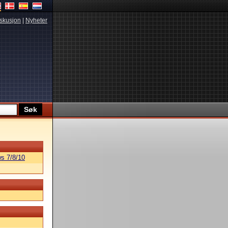
skusjon
|
Nyheter
s 7/8/10