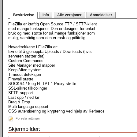
Beskrivelse
Info
Alle versjoner
Anmeldelser
FileZilla er kraftig Open Source FTP / SFTP-klient
med mange funksjoner. Den er designet for enkel
bruk og med støtte for så mange funksjoner som
mulig, samtidig som den er rask og pålitelig.
Hovedtrekkene i FileZilla er:
Evne til å gjenoppta Uploads / Downloads (hvis
serveren støtter det)
Custom Commands
Site Manager med mapper
Keep Alive system
Timeout deteksjon
Firewall støtte
SOCKS4 / 5 og HTTP1.1 Proxy støtte
SSL-sikret tilkoblinger
SFTP support
Last opp / ned kø
Drag & Drop
Multi-language support
GSS autentisering og kryptering ved hjelp av Kerberos
Foreslå rettinger
Skjermbilder: