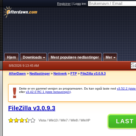
Registrer
|
Logg inn:
Hjem
Downloads
Mest populære nedlastinger
Mer
8/8/2026 9:13:45 AM
AfterDawn
>
Nedlastinger
>
Nettverk
>
FTP
>
FileZilla v3.0.9.3
Dette er en gammel versjon av programvaren. Du kan også laste ned
v3.52.2 (siste
eller
v3.42.0 RC 1 (siste betaversjon)
.
FileZilla v3.0.9.3
LAST
Vista / Win10 / Win7 / Win8 / WinXP