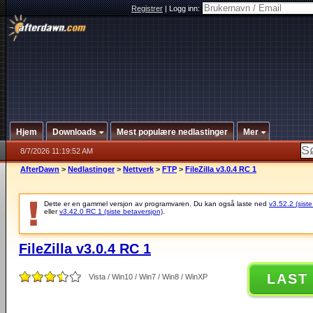
Registrer
|
Logg inn:
Hjem
Downloads
Mest populære nedlastinger
Mer
8/7/2026 11:19:52 AM
AfterDawn
>
Nedlastinger
>
Nettverk
>
FTP
>
FileZilla v3.0.4 RC 1
Dette er en gammel versjon av programvaren. Du kan også laste ned
v3.52.2 (siste
eller
v3.42.0 RC 1 (siste betaversjon)
.
FileZilla v3.0.4 RC 1
LAST
Vista / Win10 / Win7 / Win8 / WinXP