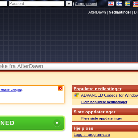
|
Glemt passord
AfterDawn
|
Nedlastinger
|
Di
Populære nedlastinger
X
 stabile versjon)
.
ADVANCED Codecs for Window
Flere populære nedlastinger
Siste oppdateringer
Flere siste oppdateringer
 NED
Hjelp oss
Legg til programvare