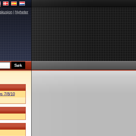
skusjon
|
Nyheter
s 7/8/10