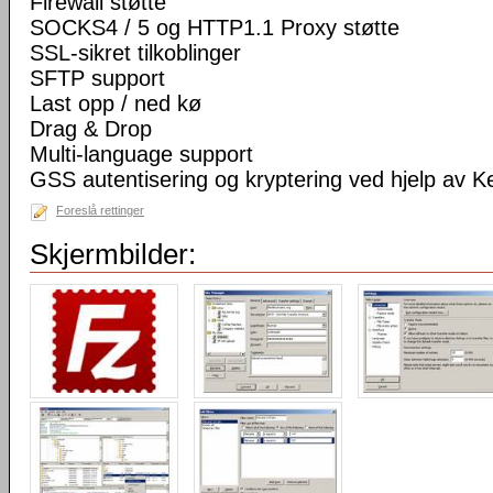
Firewall støtte
SOCKS4 / 5 og HTTP1.1 Proxy støtte
SSL-sikret tilkoblinger
SFTP support
Last opp / ned kø
Drag & Drop
Multi-language support
GSS autentisering og kryptering ved hjelp av K
Foreslå rettinger
Skjermbilder: