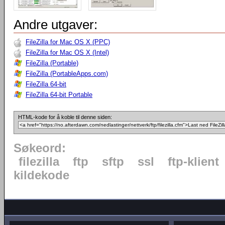
Andre utgaver:
FileZilla for Mac OS X (PPC)
FileZilla for Mac OS X (Intel)
FileZilla (Portable)
FileZilla (PortableApps.com)
FileZilla 64-bit
FileZilla 64-bit Portable
HTML-kode for å koble til denne siden:
Søkeord:
filezilla
ftp
sftp
ssl
ftp-klient
kildekode