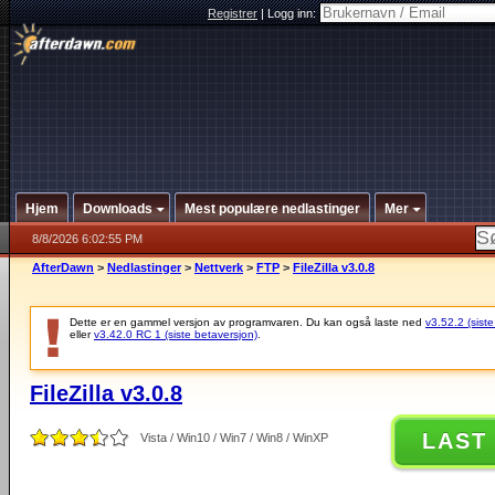
Registrer
|
Logg inn:
Hjem
Downloads
Mest populære nedlastinger
Mer
8/8/2026 6:02:55 PM
AfterDawn
>
Nedlastinger
>
Nettverk
>
FTP
>
FileZilla v3.0.8
Dette er en gammel versjon av programvaren. Du kan også laste ned
v3.52.2 (siste
eller
v3.42.0 RC 1 (siste betaversjon)
.
FileZilla v3.0.8
LAST
Vista / Win10 / Win7 / Win8 / WinXP