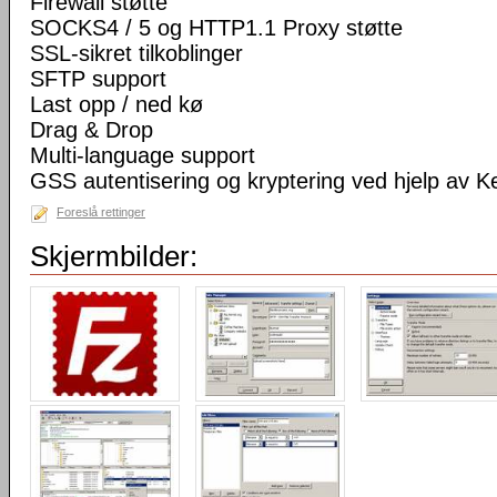
Firewall støtte
SOCKS4 / 5 og HTTP1.1 Proxy støtte
SSL-sikret tilkoblinger
SFTP support
Last opp / ned kø
Drag & Drop
Multi-language support
GSS autentisering og kryptering ved hjelp av K
Foreslå rettinger
Skjermbilder: