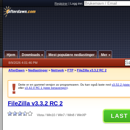
Registrer
|
Logg inn:
Hjem
Downloads
Mest populære nedlastinger
Mer
8/9/2026 4:01:46 PM
AfterDawn
>
Nedlastinger
>
Nettverk
>
FTP
>
FileZilla v3.3.2 RC 2
Dette er en gammel versjon av programvaren. Du kan også laste ned
v3.52.2 (siste
eller
v3.42.0 RC 1 (siste betaversjon)
.
FileZilla v3.3.2 RC 2
LAST
Vista / Win10 / Win7 / Win8 / WinXP