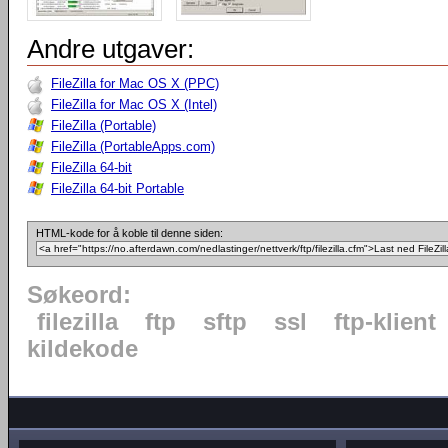
Andre utgaver:
FileZilla for Mac OS X (PPC)
FileZilla for Mac OS X (Intel)
FileZilla (Portable)
FileZilla (PortableApps.com)
FileZilla 64-bit
FileZilla 64-bit Portable
HTML-kode for å koble til denne siden:
Søkeord:
filezilla
ftp
sftp
ssl
ftp-klient
kildekode