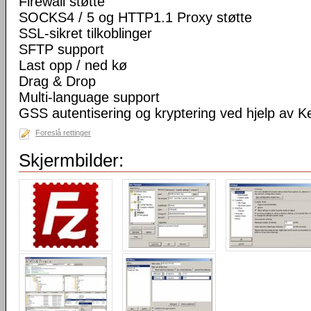
Firewall støtte
SOCKS4 / 5 og HTTP1.1 Proxy støtte
SSL-sikret tilkoblinger
SFTP support
Last opp / ned kø
Drag & Drop
Multi-language support
GSS autentisering og kryptering ved hjelp av K
Foreslå rettinger
Skjermbilder: