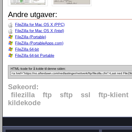
Andre utgaver:
FileZilla for Mac OS X (PPC)
FileZilla for Mac OS X (Intel)
FileZilla (Portable)
FileZilla (PortableApps.com)
FileZilla 64-bit
FileZilla 64-bit Portable
HTML-kode for å koble til denne siden:
Søkeord:
filezilla
ftp
sftp
ssl
ftp-klient
kildekode