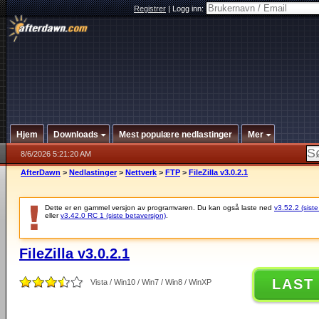
Registrer
|
Logg inn:
Hjem
Downloads
Mest populære nedlastinger
Mer
8/6/2026 5:21:20 AM
AfterDawn
>
Nedlastinger
>
Nettverk
>
FTP
>
FileZilla v3.0.2.1
Dette er en gammel versjon av programvaren. Du kan også laste ned
v3.52.2 (siste
eller
v3.42.0 RC 1 (siste betaversjon)
.
FileZilla v3.0.2.1
LAST
Vista / Win10 / Win7 / Win8 / WinXP