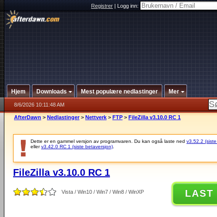
Registrer
|
Logg inn:
Hjem
Downloads
Mest populære nedlastinger
Mer
8/6/2026 10:11:48 AM
AfterDawn
>
Nedlastinger
>
Nettverk
>
FTP
>
FileZilla v3.10.0 RC 1
Dette er en gammel versjon av programvaren. Du kan også laste ned
v3.52.2 (siste
eller
v3.42.0 RC 1 (siste betaversjon)
.
FileZilla v3.10.0 RC 1
LAST
Vista / Win10 / Win7 / Win8 / WinXP