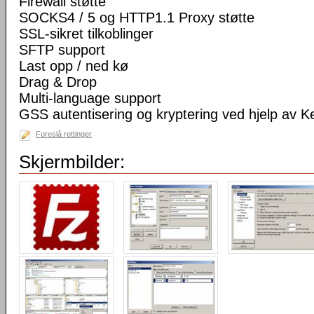
Firewall støtte
SOCKS4 / 5 og HTTP1.1 Proxy støtte
SSL-sikret tilkoblinger
SFTP support
Last opp / ned kø
Drag & Drop
Multi-language support
GSS autentisering og kryptering ved hjelp av K
Foreslå rettinger
Skjermbilder: