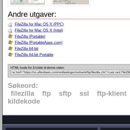
Andre utgaver:
FileZilla for Mac OS X (PPC)
FileZilla for Mac OS X (Intel)
FileZilla (Portable)
FileZilla (PortableApps.com)
FileZilla 64-bit
FileZilla 64-bit Portable
HTML-kode for å koble til denne siden:
Søkeord:
filezilla
ftp
sftp
ssl
ftp-klient
kildekode