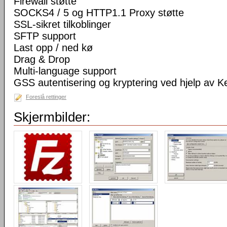
Firewall støtte
SOCKS4 / 5 og HTTP1.1 Proxy støtte
SSL-sikret tilkoblinger
SFTP support
Last opp / ned kø
Drag & Drop
Multi-language support
GSS autentisering og kryptering ved hjelp av K
Foreslå rettinger
Skjermbilder: