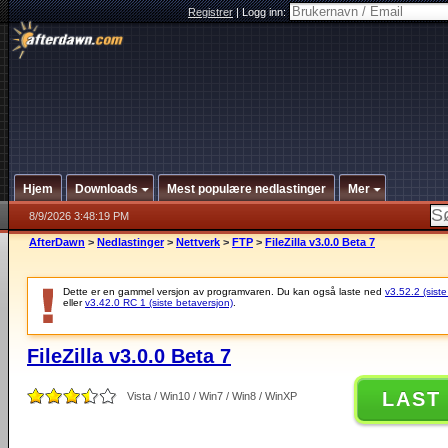
Registrer
|
Logg inn:
Hjem
Downloads
Mest populære nedlastinger
Mer
8/9/2026 3:48:19 PM
AfterDawn
>
Nedlastinger
>
Nettverk
>
FTP
>
FileZilla v3.0.0 Beta 7
Dette er en gammel versjon av programvaren. Du kan også laste ned
v3.52.2 (siste
eller
v3.42.0 RC 1 (siste betaversjon)
.
FileZilla v3.0.0 Beta 7
LAST
Vista / Win10 / Win7 / Win8 / WinXP