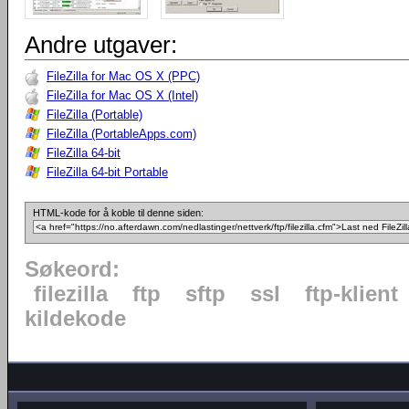
Andre utgaver:
FileZilla for Mac OS X (PPC)
FileZilla for Mac OS X (Intel)
FileZilla (Portable)
FileZilla (PortableApps.com)
FileZilla 64-bit
FileZilla 64-bit Portable
HTML-kode for å koble til denne siden:
Søkeord:
filezilla
ftp
sftp
ssl
ftp-klient
kildekode