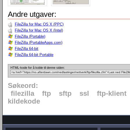
Andre utgaver:
FileZilla for Mac OS X (PPC)
FileZilla for Mac OS X (Intel)
FileZilla (Portable)
FileZilla (PortableApps.com)
FileZilla 64-bit
FileZilla 64-bit Portable
HTML-kode for å koble til denne siden:
Søkeord:
filezilla
ftp
sftp
ssl
ftp-klient
kildekode