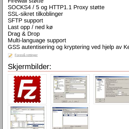
Firewall støtte
SOCKS4 / 5 og HTTP1.1 Proxy støtte
SSL-sikret tilkoblinger
SFTP support
Last opp / ned kø
Drag & Drop
Multi-language support
GSS autentisering og kryptering ved hjelp av K
Foreslå rettinger
Skjermbilder: