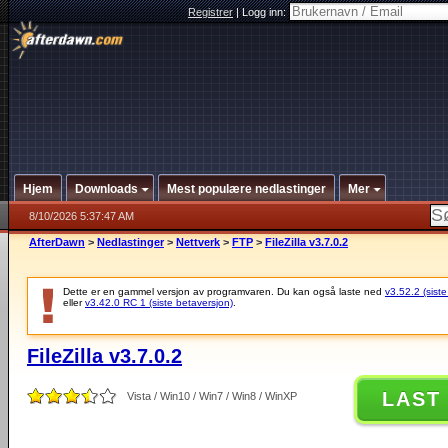
Registrer
|
Logg inn:
Hjem
Downloads
Mest populære nedlastinger
Mer
8/10/2026 5:37:47 AM
AfterDawn
>
Nedlastinger
>
Nettverk
>
FTP
>
FileZilla v3.7.0.2
Dette er en gammel versjon av programvaren. Du kan også laste ned
v3.52.2 (siste
eller
v3.42.0 RC 1 (siste betaversjon)
.
FileZilla v3.7.0.2
LAST
Vista / Win10 / Win7 / Win8 / WinXP